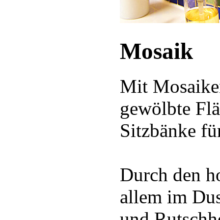
Mosaik
Mit Mosaiken
gewölbte Fl
Sitzbänke fü
Durch den ho
allem im Dus
und Rutschh